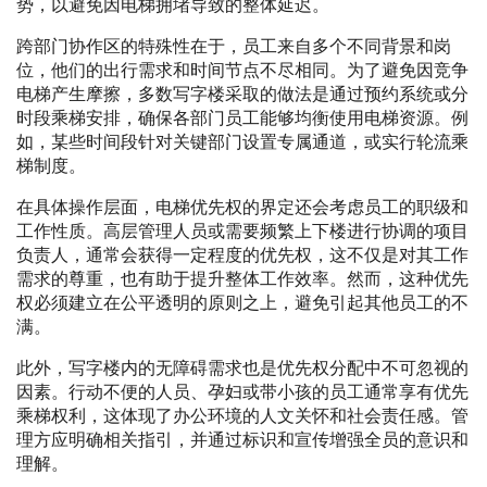
势，以避免因电梯拥堵导致的整体延迟。
跨部门协作区的特殊性在于，员工来自多个不同背景和岗
位，他们的出行需求和时间节点不尽相同。为了避免因竞争
电梯产生摩擦，多数写字楼采取的做法是通过预约系统或分
时段乘梯安排，确保各部门员工能够均衡使用电梯资源。例
如，某些时间段针对关键部门设置专属通道，或实行轮流乘
梯制度。
在具体操作层面，电梯优先权的界定还会考虑员工的职级和
工作性质。高层管理人员或需要频繁上下楼进行协调的项目
负责人，通常会获得一定程度的优先权，这不仅是对其工作
需求的尊重，也有助于提升整体工作效率。然而，这种优先
权必须建立在公平透明的原则之上，避免引起其他员工的不
满。
此外，写字楼内的无障碍需求也是优先权分配中不可忽视的
因素。行动不便的人员、孕妇或带小孩的员工通常享有优先
乘梯权利，这体现了办公环境的人文关怀和社会责任感。管
理方应明确相关指引，并通过标识和宣传增强全员的意识和
理解。